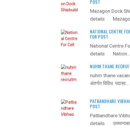
POST
Mazagon Dock Ship
details ‍ Mazag
NATIONAL CENTRE FO
FOR POST
National Centre F
details ‍ Nation
NUHM THANE RECRUI
nuhm thane vacanc
अंतर्गत विविध पदासा…
PATBANDHARE VIBHA
POST
Patbandhare Vibh
details ‍ उस्मानाबा