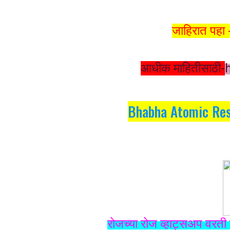
जाहिरात पहा
आधीक माहितीसाठी-
Bhabha Atomic Res
रोजच्या रोज व्हाट्सअप वरती 