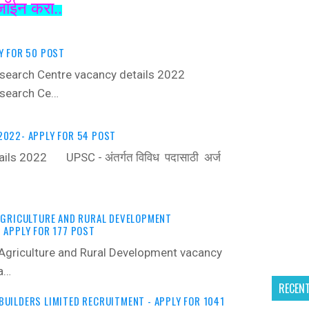
जॉईन करा..
Y FOR 50 POST
search Centre vacancy details 2022 ‍
search Ce…
022- APPLY FOR 54 POST
ls 2022 ‍ UPSC - अंतर्गत विविध पदासाठी अर्ज
AGRICULTURE AND RURAL DEVELOPMENT
 APPLY FOR 177 POST
 Agriculture and Rural Development vacancy
a…
RECEN
UILDERS LIMITED RECRUITMENT - APPLY FOR 1041