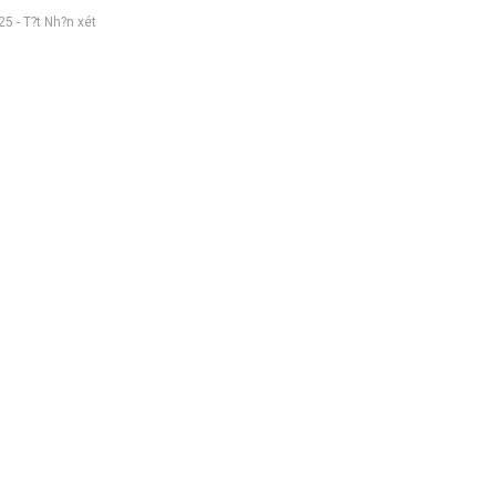
5 - T?t Nh?n xét